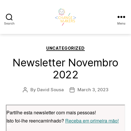
Search
Menu
Change
Makers
Cascais
Categories
UNCATEGORIZED
Newsletter Novembro
2022
By
David Sousa
March 3, 2023
Post
Post
author
date