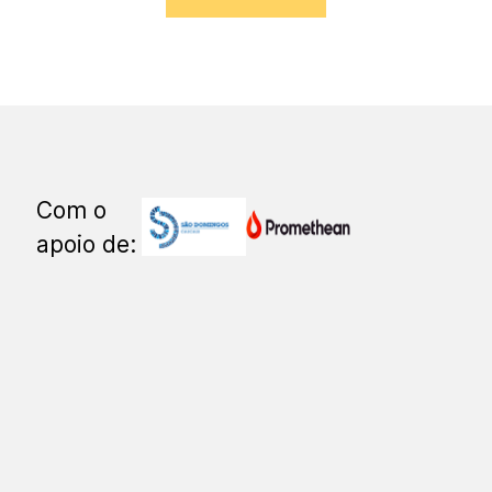
Com o
apoio de: