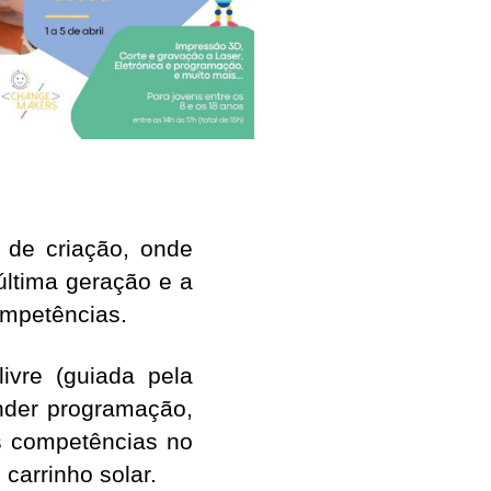
de criação, onde
última geração e a
ompetências.
ivre (guiada pela
nder programação,
as competências no
carrinho solar.