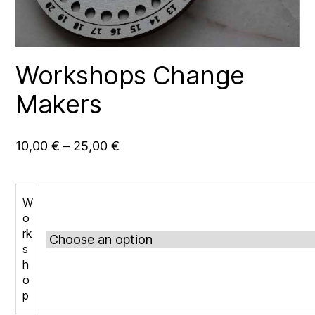
Workshops Change
Makers
10,00
€
–
25,00
€
W
o
rk
s
h
o
p