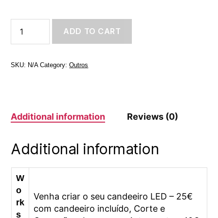
Workshops
ADD TO CART
Change
Makers
quantity
SKU:
N/A
Category:
Outros
Additional information
Reviews (0)
Additional information
W
o
Venha criar o seu candeeiro LED – 25€
rk
com candeeiro incluído, Corte e
s