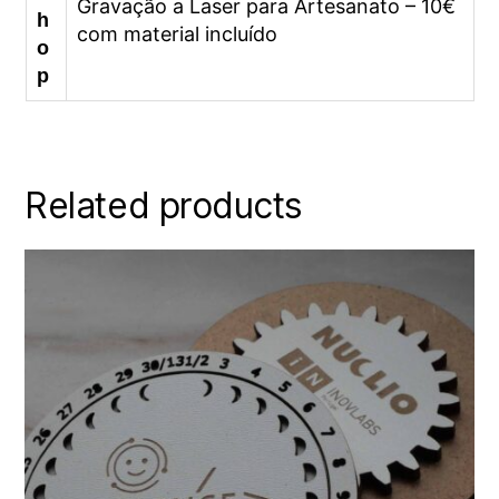
Gravação a Laser para Artesanato – 10€
h
com material incluído
o
p
Related products