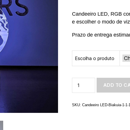
Candeeiro LED, RGB co
e escolher o modo de viz
Prazo de entrega estimad
Escolha o produto
Candeeiro
ADD TO C
LED
-
Moon
Wolf
SKU:
Candeeiro LED-Biakuia-1-1-1
quantity