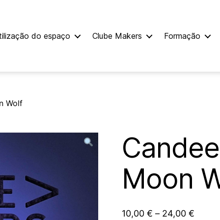
tilização do espaço
Clube Makers
Formação
n Wolf
Candeei
Moon W
10,00
€
–
24,00
€