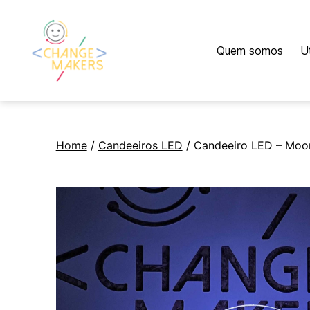
Quem somos
U
Change
Makers
Cascais
Home
/
Candeeiros LED
/ Candeeiro LED – Moo