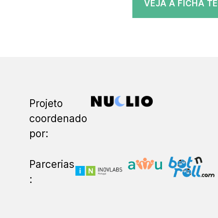
VEJA A FICHA 
Projeto
coordenado
por:
Parcerias
: