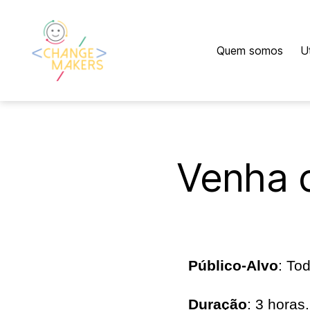
Quem somos
U
Change
Makers
Cascais
Venha c
Público-Alvo
: To
Duração
: 3 horas.